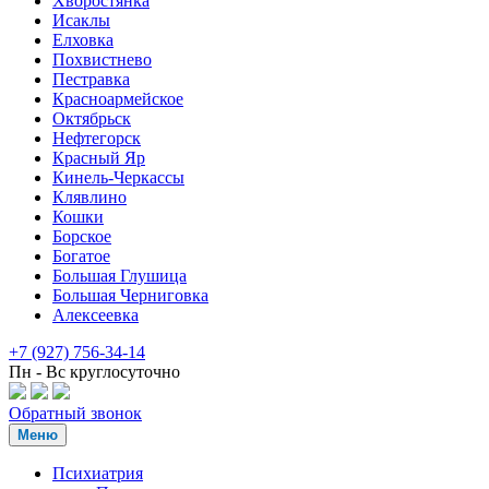
Хворостянка
Исаклы
Елховка
Похвистнево
Пестравка
Красноармейское
Октябрьск
Нефтегорск
Красный Яр
Кинель-Черкассы
Клявлино
Кошки
Борское
Богатое
Большая Глушица
Большая Черниговка
Алексеевка
+7 (927) 756-34-14
Пн - Вс круглосуточно
Обратный звонок
Меню
Психиатрия