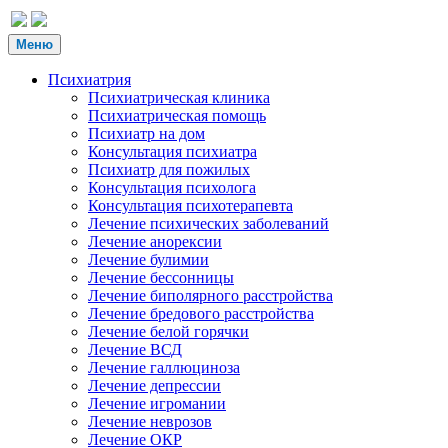
Меню
Психиатрия
Психиатрическая клиника
Психиатрическая помощь
Психиатр на дом
Консультация психиатра
Психиатр для пожилых
Консультация психолога
Консультация психотерапевта
Лечение психических заболеваний
Лечение анорексии
Лечение булимии
Лечение бессонницы
Лечение биполярного расстройства
Лечение бредового расстройства
Лечение белой горячки
Лечение ВСД
Лечение галлюциноза
Лечение депрессии
Лечение игромании
Лечение неврозов
Лечение ОКР