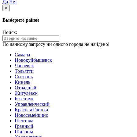
Да
Нет
×
Выберите район
Поиск:
По данному запросу ни одного города не найдено!
Самара
Новокуйбышевск
Чапаевск
Тольятти
Сызрань
Кинель
Отрадный
Жигулевск
Безенчук
Управленческий
Красная Глинка
Новосемейкино
Шентала
Гранный
Шигоны