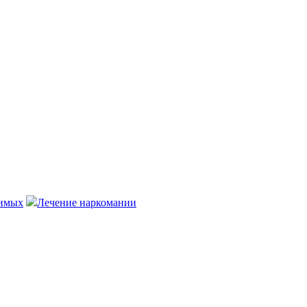
симых
Лечение наркомании