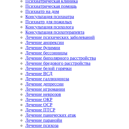
Психиатрическая клиника
Психиатрическая помощь
Психиатр на дом
Консультация психиатра
Психиатр для пожилых
Консультация психолога
Консультация психотерапевта
Лечение психических заболеваний
Лечение анорексии
Лечение булимии
Лечение бессонницы
Лечение биполярного расстройства
Лечение бредового расстройства
Лечение белой горячки
Лечение ВСД
Лечение галлюциноза
Лечение депрессии
Лечение игромании
Лечение неврозов
Лечение ОКР
Лечение ОСР
Лечение ПТСР
Лечение панических атак
Лечение паранойи
Лечение психоза